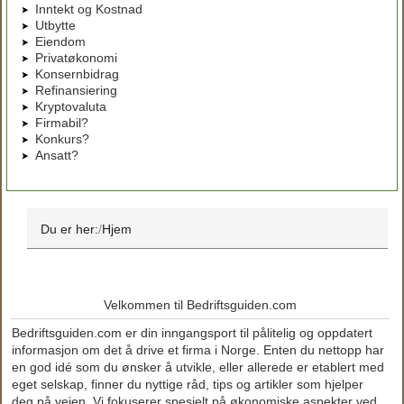
Inntekt og Kostnad
Utbytte
Eiendom
Privatøkonomi
Konsernbidrag
Refinansiering
Kryptovaluta
Firmabil?
Konkurs?
Ansatt?
Du er her:
Hjem
Velkommen til Bedriftsguiden.com
Bedriftsguiden.com er din inngangsport til pålitelig og oppdatert
informasjon om det å drive et firma i Norge. Enten du nettopp har
en god idé som du ønsker å utvikle, eller allerede er etablert med
eget selskap, finner du nyttige råd, tips og artikler som hjelper
deg på veien. Vi fokuserer spesielt på økonomiske aspekter ved