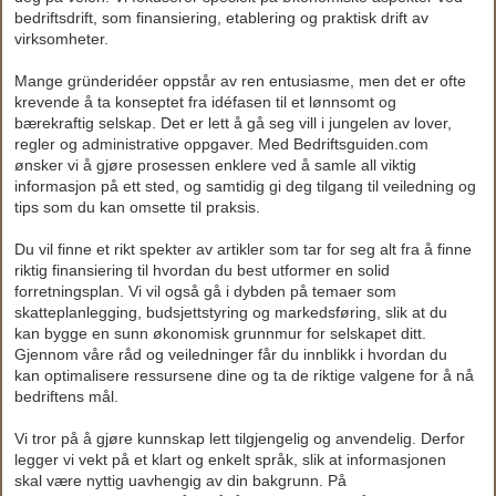
bedriftsdrift, som finansiering, etablering og praktisk drift av
virksomheter.
Mange gründeridéer oppstår av ren entusiasme, men det er ofte
krevende å ta konseptet fra idéfasen til et lønnsomt og
bærekraftig selskap. Det er lett å gå seg vill i jungelen av lover,
regler og administrative oppgaver. Med Bedriftsguiden.com
ønsker vi å gjøre prosessen enklere ved å samle all viktig
informasjon på ett sted, og samtidig gi deg tilgang til veiledning og
tips som du kan omsette til praksis.
Du vil finne et rikt spekter av artikler som tar for seg alt fra å finne
riktig finansiering til hvordan du best utformer en solid
forretningsplan. Vi vil også gå i dybden på temaer som
skatteplanlegging, budsjettstyring og markedsføring, slik at du
kan bygge en sunn økonomisk grunnmur for selskapet ditt.
Gjennom våre råd og veiledninger får du innblikk i hvordan du
kan optimalisere ressursene dine og ta de riktige valgene for å nå
bedriftens mål.
Vi tror på å gjøre kunnskap lett tilgjengelig og anvendelig. Derfor
legger vi vekt på et klart og enkelt språk, slik at informasjonen
skal være nyttig uavhengig av din bakgrunn. På