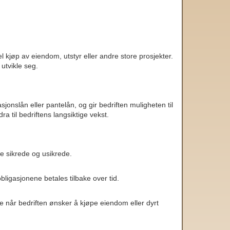
l kjøp av eiendom, utstyr eller andre store prosjekter.
utvikle seg.
jonslån eller pantelån, og gir bedriften muligheten til
dra til bedriftens langsiktige vekst.
de sikrede og usikrede.
obligasjonene betales tilbake over tid.
te når bedriften ønsker å kjøpe eiendom eller dyrt