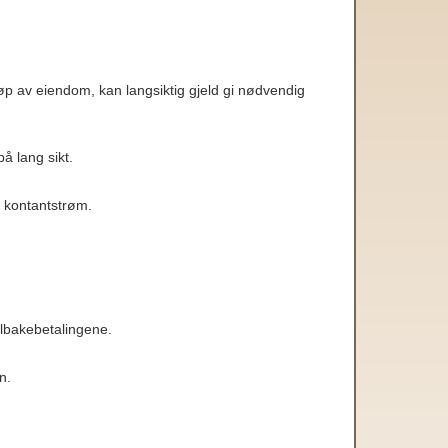
jøp av eiendom, kan langsiktig gjeld gi nødvendig
å lang sikt.
nn kontantstrøm.
 tilbakebetalingene.
n.