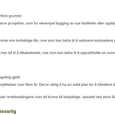
 flere grunner:
tørre prosjekter, som for eksempel bygging av nye fasiliteter eller oppk
 rente enn kortsiktige lån, noe som kan bidra til å redusere kostnadene p
eg mer tid til å tilbakebetale, noe som kan bidra til å opprettholde en su
gsiktig gjeld:
forpliktelser over flere år. Det er viktig å ha en solid plan for å håndtere
tale rentebetalingene over tid kunne bli betydelige, spesielt ved store lå
svarlig