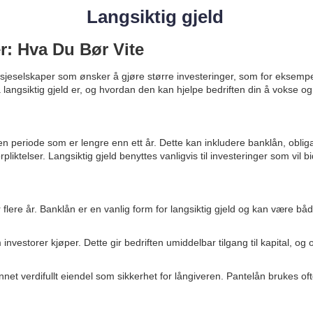
Langsiktig gjeld
er: Hva Du Bør Vite
 aksjeselskaper som ønsker å gjøre større investeringer, som for eksempe
langsiktig gjeld er, og hvordan den kan hjelpe bedriften din å vokse og 
n periode som er lengre enn ett år. Dette kan inkludere banklån, obligas
orpliktelser. Langsiktig gjeld benyttes vanligvis til investeringer som vil bi
 flere år. Banklån er en vanlig form for langsiktig gjeld og kan være bå
nvestorer kjøper. Dette gir bedriften umiddelbar tilgang til kapital, og 
nnet verdifullt eiendel som sikkerhet for långiveren. Pantelån brukes of