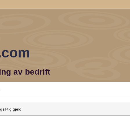
n.com
ing av bedrift
e
gsiktig gjeld