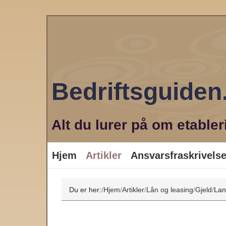
Bedriftsguide
Alt du lurer på om etabler
Hjem
Artikler
Ansvarsfraskrivels
Du er her:
Hjem
Artikler
Lån og leasing
Gjeld
Lan